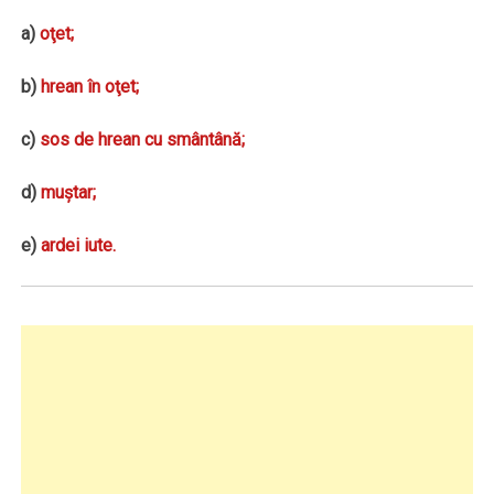
a)
oţet;
b)
hrean
în oţet;
c)
sos de hrean cu smântână;
d)
muştar;
e)
ardei iute.