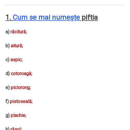
1.
Cum se mai numeşte
piftia
a)
răcitură;
b)
aitură;
c)
aspic;
d)
cotoroagă;
e)
piciorong;
f)
pistoseală;
g)
plachie;
h)
răsol;