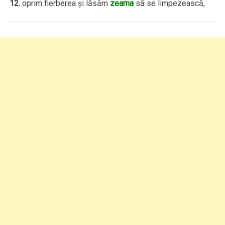
12.
oprim fierberea şi lăsăm
zeama
să se limpezească;