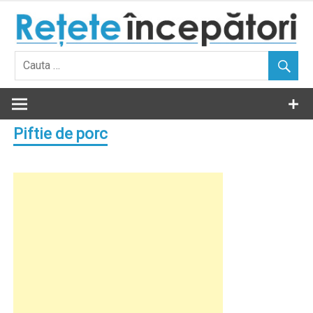
Skip
to
content
Piftie de porc