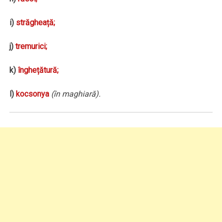
i)
străgheață;
j)
tremurici;
k)
înghețătură;
l)
kocsonya
(în maghiară).