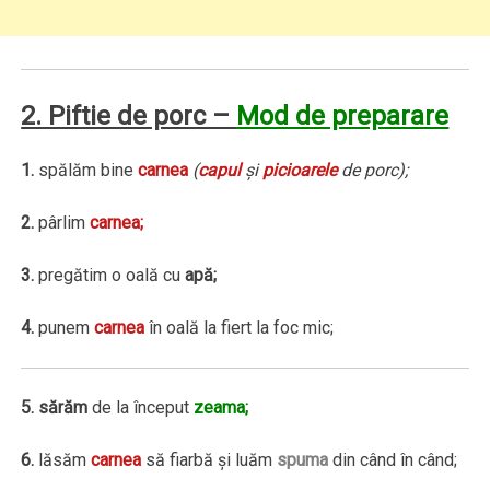
2. Piftie de porc –
Mod de preparare
1.
spălăm bine
carnea
(
capul
şi
picioarele
de porc);
2.
pârlim
carnea;
3.
pregătim o oală cu
apă;
4.
punem
carnea
în oală la fiert la foc mic;
5.
sărăm
de la început
zeama;
6.
lăsăm
carnea
să fiarbă şi luăm
spuma
din când în când;