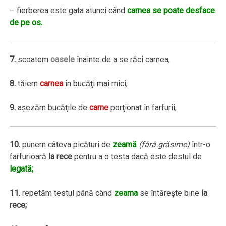
– fierberea este gata atunci când
carnea se poate desface
de pe os.
7.
scoatem
oasele
înainte de a se răci carnea;
8.
tăiem
carnea
în bucăţi mai mici;
9.
aşezăm bucăţile de
carne
porţionat în farfurii;
10.
punem câteva picături de
zeamă
(fără grăsime)
într-o
farfurioară
la rece
pentru a o testa dacă este destul de
legată;
11.
repetăm testul până când
zeama
se întăreşte bine
la
rece;