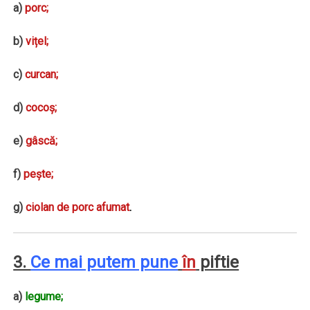
a)
porc;
b)
vițel;
c)
curcan;
d)
cocoș;
e)
gâscă;
f)
pește;
g)
ciolan de porc afumat
.
3.
Ce mai putem pune
în
piftie
a)
legume;