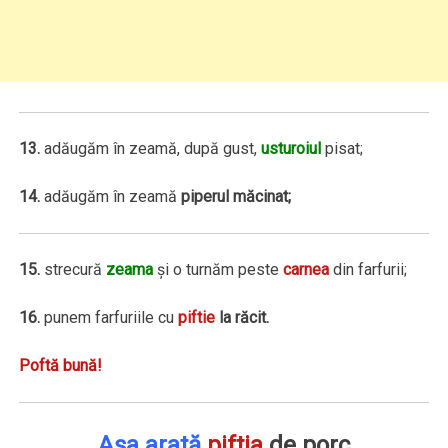
13.
adăugăm în zeamă, după gust,
usturoiul
pisat;
14.
adăugăm în zeamă
piperul măcinat;
15.
strecură
zeama
şi o turnăm peste
carnea
din farfurii;
16.
punem farfuriile cu
piftie
la răcit.
Poftă bună!
Aşa arată
piftia
de porc