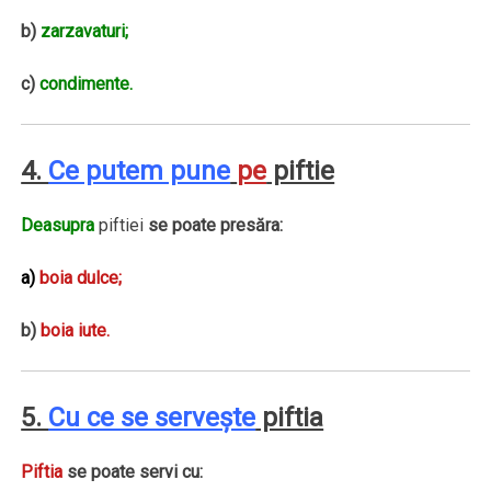
b)
zarzavaturi;
c)
condimente.
4.
Ce putem pune
pe
piftie
Deasupra
piftiei
se poate presăra:
a)
boia
dulce;
b)
boia iute.
5.
Cu ce se serveşte
piftia
Piftia
se poate servi cu: