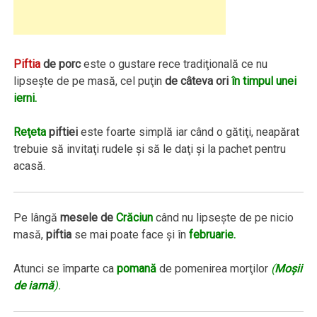
Piftia
de porc
este o gustare rece tradiţională ce nu
lipseşte de pe masă, cel puţin
de câteva ori
în timpul unei
ierni.
Reţeta
piftiei
este foarte simplă iar când o gătiţi, neapărat
trebuie să invitaţi rudele şi să le daţi şi la pachet pentru
acasă.
Pe lângă
mesele de
Crăciun
când nu lipseşte de pe nicio
masă,
piftia
se mai poate face şi în
februarie.
Atunci se împarte ca
pomană
de pomenirea morţilor
(
Moşii
de iarnă
).