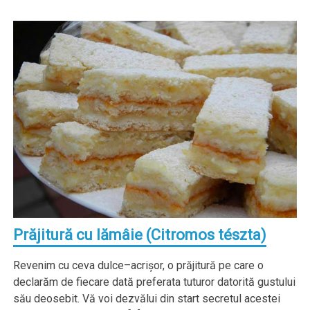
Prăjitură cu lămâie (Citromos tészta)
Revenim cu ceva dulce–acrişor, o prăjitură pe care o
declarăm de fiecare dată preferata tuturor datorită gustului
său deosebit. Vă voi dezvălui din start secretul acestei