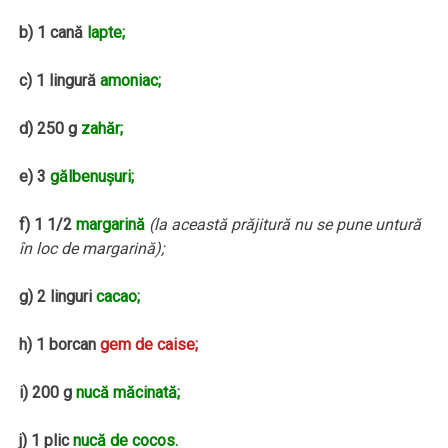
b) 1 cană
lapte;
c) 1 lingură
amoniac;
d) 250 g
zahăr;
e) 3
gălbenuşuri;
f) 1 1/2
margarină
(la această prăjitură nu se pune untură
în loc de margarină);
g) 2 linguri
cacao;
h) 1 borcan
gem de caise;
i) 200 g
nucă măcinată;
j) 1 plic
nucă de cocos.