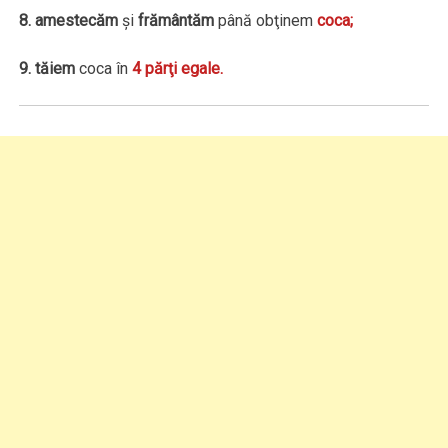
8. amestecăm
şi
frământăm
până obţinem
coca;
9. tăiem
coca în
4 părţi egale.