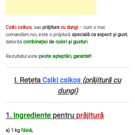
Csiki csikos
,
sau
prăjitura
cu dungi
– cum o mai
comandăm noi, este o prăjitură
specială ca aspect şi gust
,
datorită
combinaţiei
de
culori
şi
gusturi
.
Rezultatul este
peste aşteptări, garantat!
I. Reţeta
Csiki csikos
(prăjitură cu
dungi)
1.
Ingrediente
pentru
prăjitură
a) 1 kg
făină;