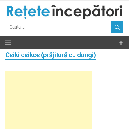
Skip
to
content
Csiki csikos (prăjitură cu dungi)