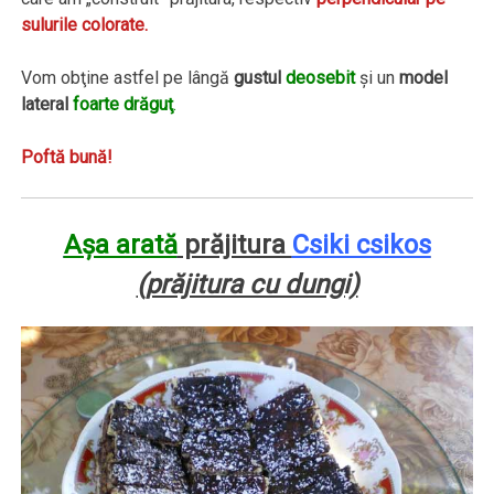
sulurile colorate.
Vom obţine astfel pe lângă
gustul
deosebit
şi un
model
lateral
foarte drăguţ
.
Poftă bună!
Aşa arată
prăjitura
Csiki csikos
(prăjitura cu dungi)