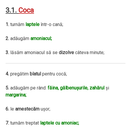
3.1.
Coca
1.
turnăm
laptele
într-o cană;
2.
adăugăm
amoniacul;
3.
lăsăm amoniacul să se
dizolve
câteva minute;
4.
pregătim
blatul
pentru cocă;
5.
adăugăm pe rând:
făina, gălbenuşurile, zahărul
şi
margarina;
6.
le
amestecăm
uşor;
7.
turnăm treptat
laptele cu amoniac;