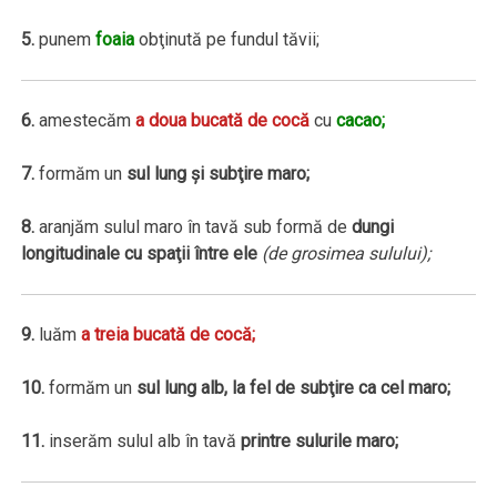
5.
punem
foaia
obţinută pe fundul tăvii;
6.
amestecăm
a doua bucată de cocă
cu
cacao;
7.
formăm un
sul lung şi subţire maro;
8.
aranjăm sulul maro în tavă sub formă de
dungi
longitudinale cu spaţii între ele
(de grosimea sulului);
9.
luăm
a treia bucată de cocă;
10.
formăm un
sul lung alb, la fel de subţire ca cel maro;
11.
inserăm sulul alb în tavă
printre sulurile maro;