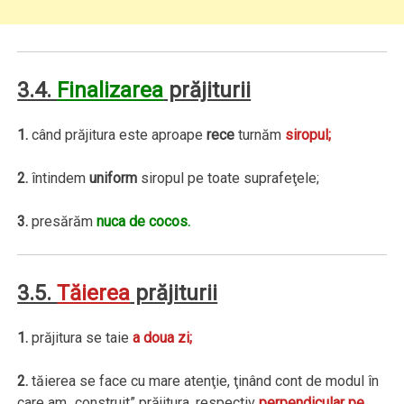
3.4.
Finalizarea
prăjiturii
1.
când prăjitura este aproape
rece
turnăm
siropul;
2.
întindem
uniform
siropul pe toate suprafeţele;
3.
presărăm
nuca de cocos.
3.5.
Tăierea
prăjiturii
1.
prăjitura se taie
a doua zi;
2.
tăierea se face cu mare atenţie, ţinând cont de modul în
care am „construit” prăjitura, respectiv
perpendicular pe