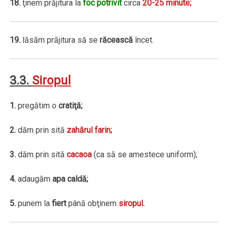
18.
ţinem prăjitura la
foc potrivit
circa
20-25 minute;
19.
lăsăm prăjitura să se
răcească
încet.
3.3.
Siropul
1.
pregătim o
cratiţă;
2.
dăm prin sită
zahărul farin;
3.
dăm prin sită
cacaoa
(ca să se amestece uniform);
4.
adaugăm
apa caldă;
5.
punem la
fiert
până obţinem
siropul.