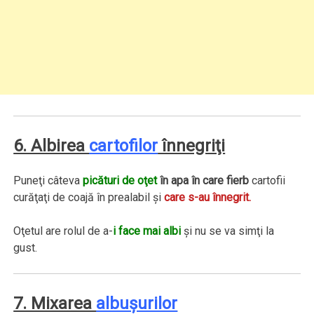
6. Albirea
cartofilor
înnegriţi
Puneţi câteva
picături de oţet
în apa în care fierb
cartofii
curăţaţi de coajă în prealabil şi
care s-au înnegrit.
Oţetul are rolul de a-
i face mai albi
şi nu se va simţi la
gust.
7. Mixarea
albuşurilor