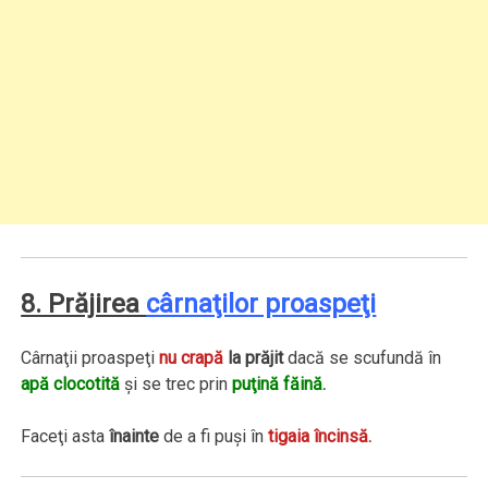
8. Prăjirea
cârnaţilor proaspeţi
Cârnaţii proaspeţi
nu crapă
la prăjit
dacă se scufundă în
apă clocotită
şi se trec prin
puţină făină.
Faceţi asta
înainte
de a fi puşi în
tigaia încinsă.