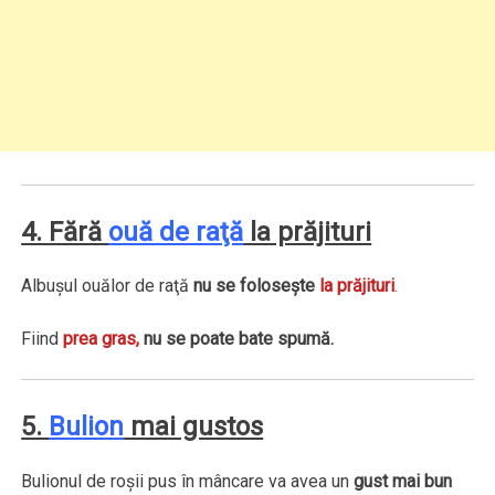
4. Fără
ouă de raţă
la prăjituri
Albuşul ouălor de raţă
nu se foloseşte
la prăjituri
.
Fiind
prea gras,
nu se poate bate spumă.
5.
Bulion
mai gustos
Bulionul de roşii pus în mâncare va avea un
gust mai bun