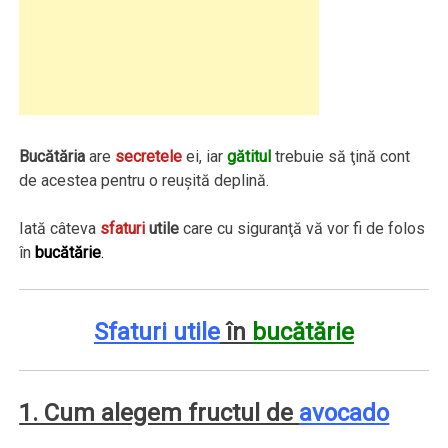
Bucătăria
are
secretele
ei, iar
gătitul
trebuie să ţină cont
de acestea pentru o reuşită deplină.
Iată câteva
sfaturi
utile
care cu siguranţă vă vor fi de folos
în
bucătărie
.
Sfaturi utile
în
bucătărie
1. Cum alegem fructul de
avocado