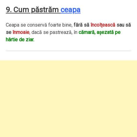
9. Cum păstrăm
ceapa
Ceapa se conservă foarte bine,
fără să
încolţească
sau să
se
înmoaie
,
dacă se pastrează, în
cămară,
aşezată pe
hârtie de ziar.