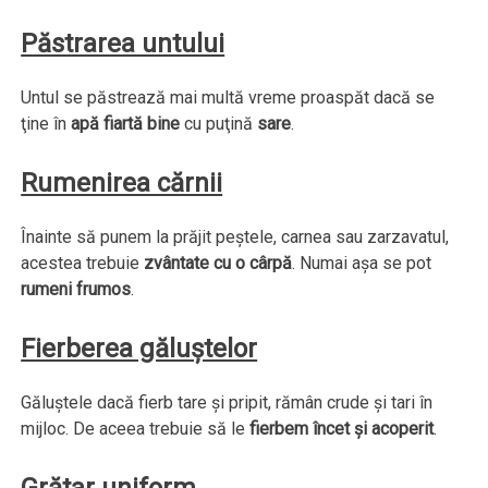
Păstrarea untului
Untul se păstrează mai multă vreme proaspăt dacă se
ţine în
apă fiartă bine
cu puţină
sare
.
Rumenirea cărnii
Înainte să punem la prăjit peştele, carnea sau zarzavatul,
acestea trebuie
zvântate cu o cârpă
. Numai aşa se pot
rumeni frumos
.
Fierberea găluştelor
Găluştele dacă fierb tare şi pripit, rămân crude şi tari în
mijloc. De aceea trebuie să le
fierbem încet şi acoperit
.