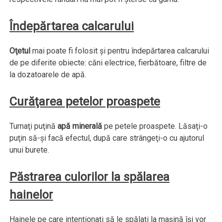
Îndepărtarea calcarului
Oţetul
mai poate fi folosit şi pentru îndepărtarea calcarului
de pe diferite obiecte: căni electrice, fierbătoare, filtre de
la dozatoarele de apă.
Curăţarea petelor proaspete
Turnaţi puţină
apă minerală
pe petele proaspete. Lăsaţi-o
puţin să-şi facă efectul, după care strângeţi-o cu ajutorul
unui burete.
Păstrarea culorilor la spălarea
hainelor
Hainele pe care intenţionaţi să le spălaţi la maşină îşi vor