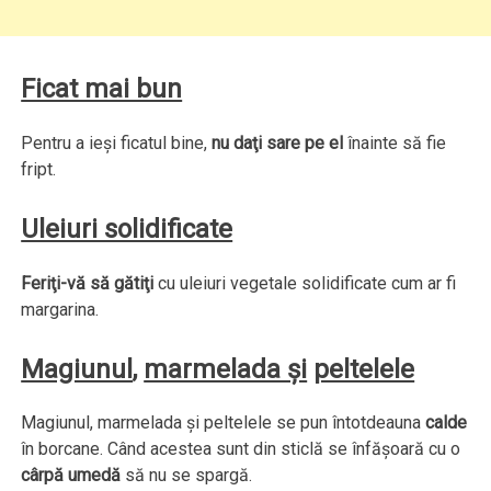
Ficat mai bun
Pentru a ieşi ficatul bine,
nu daţi sare pe el
înainte să fie
fript.
Uleiuri solidificate
Feriţi-vă să gătiţi
cu uleiuri vegetale solidificate cum ar fi
margarina.
Magiunul
,
marmelada şi
peltelele
Magiunul, marmelada şi peltelele se pun întotdeauna
calde
în borcane. Când acestea sunt din sticlă se înfăşoară cu o
cârpă umedă
să nu se spargă.