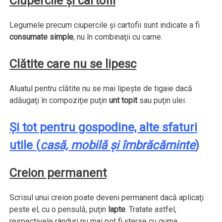
Ciupercile
şi
cartofii
Legumele precum ciupercile şi cartofii sunt indicate a fi
consumate simple
, nu în combinaţii cu carne.
Clătite care nu se lipesc
Aluatul pentru clătite nu se mai lipeşte de tigaie dacă
adăugaţi în compoziţie puţin
unt topit
sau puţin ulei.
Şi tot pentru gospodine, alte sfaturi
utile (
casă, mobilă şi îmbrăcăminte
)
Creion permanent
Scrisul unui creion poate deveni permanent dacă aplicaţi
peste el, cu o pensulă, puţin
lapte
. Tratate astfel,
respectivele rânduri nu mai pot fi şterse cu guma.