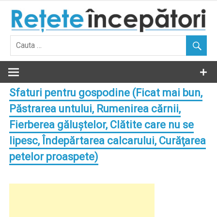
Skip
to
content
Sfaturi pentru gospodine (Ficat mai bun,
Păstrarea untului, Rumenirea cărnii,
Fierberea găluştelor, Clătite care nu se
lipesc, Îndepărtarea calcarului, Curăţarea
petelor proaspete)