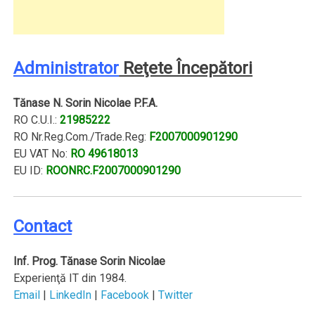
Administrator
Reţete Începători
Tănase N. Sorin Nicolae P.F.A.
RO C.U.I.:
21985222
RO Nr.Reg.Com./Trade.Reg:
F2007000901290
EU VAT No:
RO 49618013
EU ID:
ROONRC.F2007000901290
Contact
I
nf. Prog. Tănase Sorin Nicolae
Experienţă IT din 1984.
Email
|
LinkedIn
|
Facebook
|
Twitter