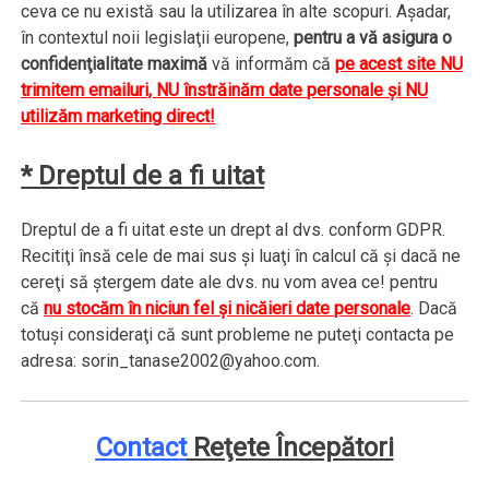
ceva ce nu există sau la utilizarea în alte scopuri. Aşadar,
în contextul noii legislaţii europene,
pentru a vă asigura o
confidenţialitate maximă
vă informăm că
pe acest site NU
trimitem emailuri, NU înstrăinăm date personale şi NU
utilizăm marketing direct!
* Dreptul de a fi uitat
Dreptul de a fi uitat este un drept al dvs. conform GDPR.
Recitiţi însă cele de mai sus şi luaţi în calcul că şi dacă ne
cereţi să ştergem date ale dvs. nu vom avea ce! pentru
că
nu stocăm în niciun fel şi nicăieri date personale
. Dacă
totuşi consideraţi că sunt probleme ne puteţi contacta pe
adresa: sorin_tanase2002@yahoo.com.
Contact
Reţete Începători