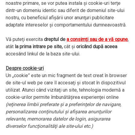
noastre primare, se vor putea instala şi cookie-uri terţe
dintr-un domeniu identic sau diferit de domeniul site-ului
nostru, cu beneficiul afişării unor anunţuri publicitare
adaptate intereselor şi comportamentului dumneavoastră.
Vă puteţi exercita
dreptul de
a consimţi sau de a vă opune
,
atât
la prima intrare pe site,
cât şi
oricând după aceea
accesând linkul de la baza site-ului.
Despre cookie-uri
Un „cookie” este un mic fragment de text creat în browser
de site-ul web pe care îl accesaţi şi stocat în dispozitivul
utilizat. Atunci când vizitaţi un site, tehnologia modernă a
cookie-urilor permite îmbunătăţirea experienţei online
(reţinerea limbii preferate şi a preferinţelor de navigare,
personalizarea conţinutului şi afişarea anunţurilor
relevante, memorarea datelor de login, asigurarea
diverselor funcţionalităţi ale site-ului etc.)