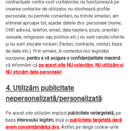
contractuale contra cost vizitatorilor, nu funcţionează pe
crearea conturilor de utilizator, nu stochează profile
personale, nu permite comentarii, nu trimite emailuri, am
eliminat aproape tot, aşadar datele dvs. personale (nume,
CNP, adresă, telefon, email, data naşterii, poze, orientări
sexuale, religioase sau politice etc.) nu sunt cerute/oferite
şi nu sunt stocate nicăieri (facturi, contracte, conturi, baze
de date etc.). Prin urmare, în contextul noii legislaţii
europene,
pentru a vă asigura o confidenţialitate maximă
vă informăm că
pe acest site NU colectăm, NU utilizăm şi
NU stocăm date personale!
4. Utilizăm publicitate
nepersonalizată/personalizată
Pe acest site utilizăm implicit
publicitate netargetată,
pe
baza
interesului legitim,
însă şi
publicitate targetată dacă
avem consimţământul dvs.
Astfel, pe lângă cookie-urile